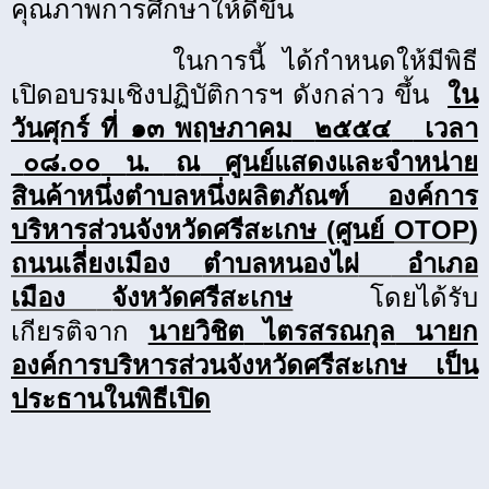
คุณภาพการศึกษาให้ดีขึ้น
ในการนี้
ได้กำหนดให้มีพิธี
เปิดอบรมเชิงปฏิบัติการฯ ดังกล่าว ขึ้น
ใน
วันศุกร์ ที่ ๑๓ พฤษภาคม
๒๕๕๔
เวลา
๐๘.๐๐
น.
ณ
ศูนย์แสดงและจำหน่าย
สินค้าหนึ่งตำบลหนึ่งผลิตภัณฑ์ องค์การ
บริหารส่วนจังหวัดศรีสะเกษ (ศูนย์
OTOP
)
ถนนเลี่ยงเมือง
ตำบลหนองไผ่
อำเภอ
เมือง
จังหวัดศรีสะเกษ
โดยได้รับ
เกียรติจาก
นายวิชิต
ไตรสรณกุล
นายก
องค์การบริหารส่วนจังหวัดศรีสะเกษ เป็น
ประธานในพิธีเปิด