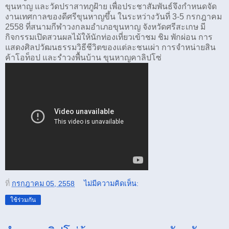
ขุนหาญ และวัดปราสาทภูฝ้าย เพื่อประชาสัมพันธ์จึงกำหนดจัด
งานเทศกาลขอ­งดีศรีขุนหาญขึ้น ในระหว่างวันที่ 3-5 กรกฎาคม
2558 ที่สนามกีฬาวงกลมอำเภอขุนหาญ จังหวัดศรีสะเกษ มี
กิจกรรมเปิดสวนผลไม้ให้นักท่องเที่ยวเข้­าชม ชิม พักผ่อน การ
แสดงศิลปวัฒนธรรมวิธีชีวิตของแต่ละชนเผ­่า การจำหน่ายสิน
ค้าโอท็อป และรำวงพื้นบ้าน ขุนหาญคาลิปโซ่
ที่
กรกฎาคม 05, 2558
ไม่มีความคิดเห็น:
ใช้ร่วมกัน