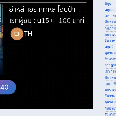
มิถุนา
พฤษภา
เมษาย
มีนาคม
กุมภาพ
มกราค
ธันวาค
พฤศจิ
ตุลาคม
สิงหาค
กรกฎา
เมษาย
มีนาคม
กุมภาพ
มกราค
ธันวาค
ตุลาคม
กันยาย
สิงหาค