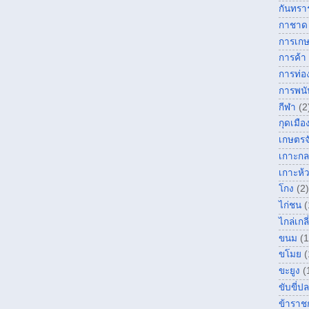
กันทรา
กาชาด
การเก
การค้า
การท่อง
การพนั
กีฬา
(2
กุดเมื
เกษตรจ
เกาะกล
เกาะห้
โกง
(2)
ไก่ชน
(
ไกล่เกลี
ขนม
(1
ขโมย
(
ขะยูง
(
ขับขี่ป
ข้าราช