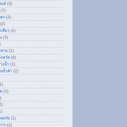
รมย์
(3)
(7)
ษตร
(2)
(2)
เที่ยว
(2)
น
(3)
)
องฮาม
(1)
ังหวัด
(6)
างน้ำ
(1)
วยน้ำคำ
(2)
1)
่ย
(1)
)
1)
1)
ลอดภัย
(1)
การ
(1)