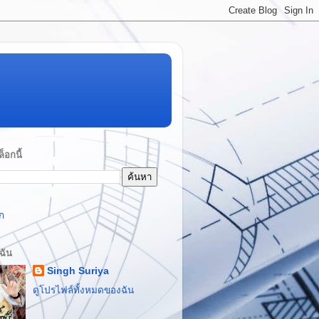
็อกนี้
ก
บฉัน
Singh Suriya
ดูโปรไฟล์ทั้งหมดของฉัน