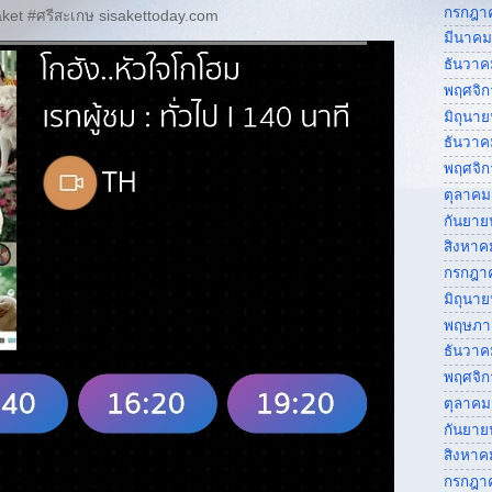
กรกฎา
ket #ศรีสะเกษ sisakettoday.com
มีนาคม
ธันวาค
พฤศจิ
มิถุนา
ธันวาค
พฤศจิ
ตุลาคม
กันยาย
สิงหาค
กรกฎา
มิถุนา
พฤษภา
ธันวาค
พฤศจิ
ตุลาคม
กันยาย
สิงหาค
กรกฎา