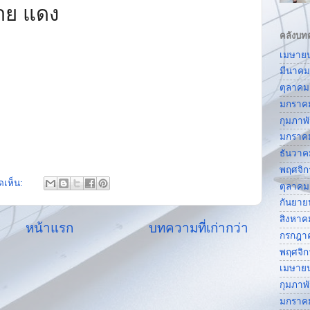
าย แดง
คลังบท
เมษาย
มีนาคม
ตุลาคม
มกราค
กุมภาพ
มกราค
ธันวาค
พฤศจิ
ดเห็น:
ตุลาคม
กันยาย
สิงหาค
หน้าแรก
บทความที่เก่ากว่า
กรกฎา
พฤศจิ
เมษาย
กุมภาพ
มกราค