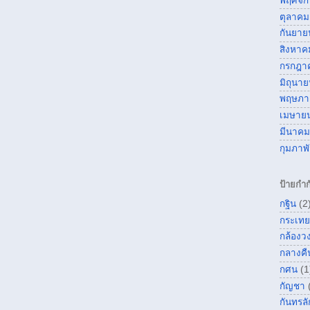
พฤศจิ
ตุลาคม
กันยาย
สิงหาค
กรกฎา
มิถุนา
พฤษภา
เมษาย
มีนาคม
กุมภาพ
ป้ายกำก
กฐิน
(2
กระเทย
กล้องว
กลางคื
กศน
(1
กัญชา
กันทรลั