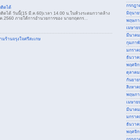
กรกฎา
ติดได้
มิถุนา
ติดได้ วันนี้(15 มี.ค.60)เวลา 14.00 น.ในห้วงระดมกวาดล้าง
ค.2560 ภายใต้การอำนวยการของ นายกฤตกร...
พฤษภา
เมษาย
มีนาคม
ข้ามร้านจรุงใจศรีสะเกษ
กุมภาพ
มกราค
ธันวาค
พฤศจิ
ตุลาคม
กันยาย
สิงหาค
พฤษภา
เมษาย
มีนาคม
มกราค
ธันวาค
พฤศจิ
กรกฎา