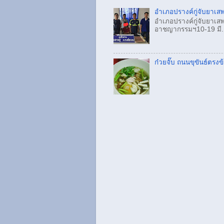
อำเภอปรางค์กู่จับยาเสพ
อำเภอปรางค์กู่จับยาเสพ
อาชญากรรมฯ10-19 มี.
ก๋วยจั๊บ ถนนขุขันธ์ตรง