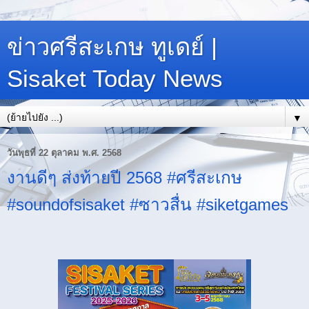
ข่าวศรีสะเกษ ทูเดย์ |
Sisaket Today News
▼
วันพุธที่ 22 ตุลาคม พ.ศ. 2568
งานดีๆ ส่งท้ายปี 2568 #ศรีสะเกษ
#soundofsisaket #ซาวสื่น #siketgames