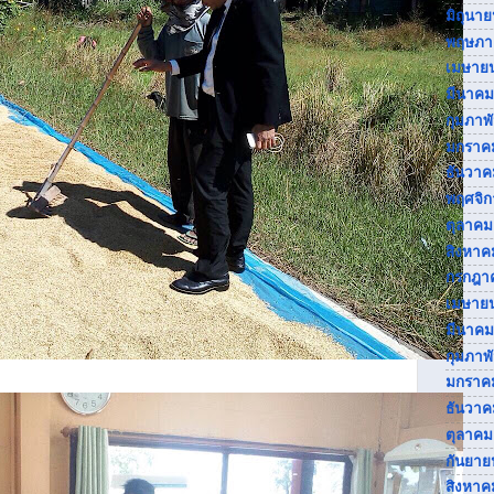
มิถุนา
พฤษภา
เมษาย
มีนาคม
กุมภาพ
มกราค
ธันวาค
พฤศจิ
ตุลาคม
สิงหาค
กรกฎา
เมษาย
มีนาคม
กุมภาพ
มกราค
ธันวาค
ตุลาคม
กันยาย
สิงหาค