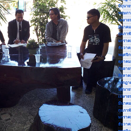
มิถุนา
พฤษภา
เมษาย
มีนาคม
กุมภาพ
มกราค
ธันวาค
พฤศจิ
ตุลาคม
กันยาย
สิงหาค
กรกฎา
มิถุนา
เมษาย
มีนาคม
กุมภาพ
มกราค
ธันวาค