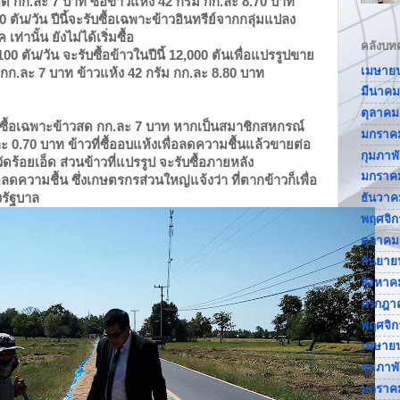
สด กก.ละ 7 บาท ซื้อข้าวแห้ง 42 กรัม กก.ละ 8.70 บาท
0 ตัน/วัน ปีนี้จะรับซื้อเฉพาะข้าวอินทรีย์จากกลุ่มแปลง
านั้น ยังไม่ได้เริ่มซื้อ
คลังบท
0 ตัน/วัน จะรับซื้อข้าวในปีนี้ 12,000 ตันเพื่อแปรรูปขาย
เมษาย
กก.ละ 7 บาท ข้าวแห้ง 42 กรัม กก.ละ 8.80 บาท
มีนาคม
ตุลาคม
ับซื้อเฉพาะข้าวสด กก.ละ 7 บาท หากเป็นสมาชิกสหกรณ์
มกราค
ละ 0.70 บาท ข้าวที่ซื้ออบแห้งเพื่อลดความชื้นแล้วขายต่อ
กุมภาพ
ดร้อยเอ็ด ส่วนข้าวที่แปรรูป จะรับซื้อภายหลัง
มกราค
ความชื้น ซึ่งเกษตรกรส่วนใหญ่แจ้งว่า ที่ตากข้าวก็เพื่อ
รัฐบาล
ธันวาค
พฤศจิ
ตุลาคม
กันยาย
สิงหาค
กรกฎา
พฤศจิ
เมษาย
กุมภาพ
มกราค