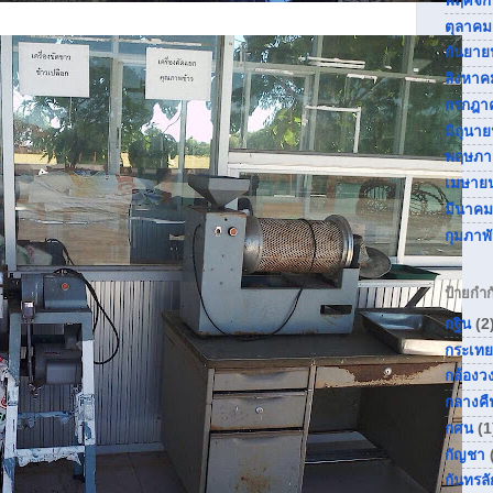
พฤศจิ
ตุลาคม
กันยาย
สิงหาค
กรกฎา
มิถุนา
พฤษภา
เมษาย
มีนาคม
กุมภาพ
ป้ายกำก
กฐิน
(2
กระเทย
กล้องว
กลางคื
กศน
(1
กัญชา
กันทรลั