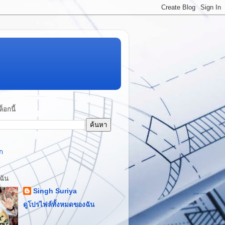
็อกนี้
ก
บฉัน
Singh Suriya
ดูโปรไฟล์ทั้งหมดของฉัน