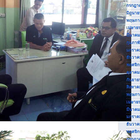
กรกฎา
มิถุนา
พฤษภา
เมษาย
มีนาคม
กุมภาพ
มกราค
ธันวาค
พฤศจิ
ตุลาคม
กันยาย
สิงหาค
พฤษภา
เมษาย
มีนาคม
มกราค
ธันวาค
พฤศจิ
กรกฎา