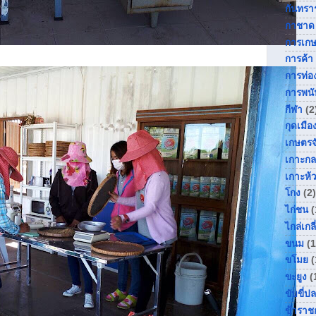
กันทรา
กาชาด
การเก
การค้า
การท่อง
การพนั
กีฬา
(2
กุดเมื
เกษตรจ
เกาะกล
เกาะห้
โกง
(2)
ไก่ชน
(
ไกล่เกลี
ขนม
(1
ขโมย
(
ขะยูง
(
ขับขี่ป
ข้าราช