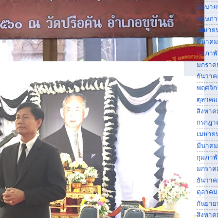
มิถุนา
พฤษภา
เมษาย
มีนาคม
กุมภาพ
มกราค
ธันวาค
พฤศจิ
ตุลาคม
สิงหาค
กรกฎา
เมษาย
มีนาคม
กุมภาพ
มกราค
ธันวาค
ตุลาคม
กันยาย
สิงหาค