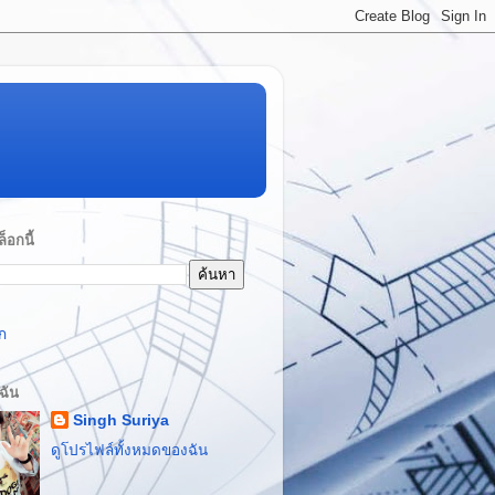
็อกนี้
ก
บฉัน
Singh Suriya
ดูโปรไฟล์ทั้งหมดของฉัน