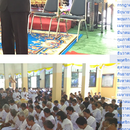
กรกฎา
มิถุนา
พฤษภา
เมษาย
มีนาคม
กุมภาพ
มกราค
ธันวาค
พฤศจิ
ตุลาคม
กันยาย
สิงหาค
พฤษภา
เมษาย
มีนาคม
มกราค
ธันวาค
พฤศจิ
กรกฎา