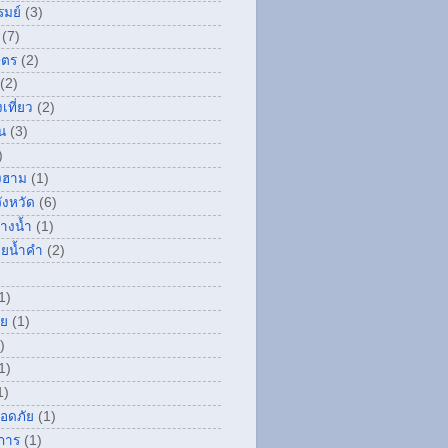
รมย์
(3)
(7)
ษตร
(2)
(2)
เที่ยว
(2)
น
(3)
)
องฮาม
(1)
ังหวัด
(6)
างน้ำ
(1)
วยน้ำคำ
(2)
1)
่ย
(1)
)
1)
1)
ลอดภัย
(1)
การ
(1)