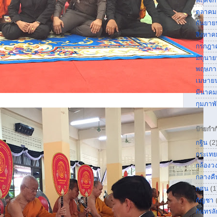
พฤศจิ
ตุลาคม
กันยาย
สิงหาค
กรกฎา
มิถุนา
พฤษภา
เมษาย
มีนาคม
กุมภาพ
ป้ายกำก
กฐิน
(2
กระเทย
กล้องว
กลางคื
กศน
(1
กัญชา
กันทรลั