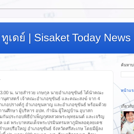
ทูเดย์ | Sisaket Today News
ค้นหาบล
ษ
หน้าแร
า 13.00 น. นายสำรวย เกษกุล นายอำเภอขุขันธ์ ได้นำคณะ
มานุศาสตร์ เจ้าคณะอำเภอขุขันธ์ และคณะสงฆ์ จาก 4
ำเภอปรางค์กู่ อำเภอขุนหาญ และอำเภอขุขันธ์ พร้อมด้วย
เกี่ยวกั
านศึกษา ผู้บริหาร อปท. กำนัน ผู้ใหญ่บ้าน อุบาสก
้ร่วมกันประกอบพิธีบำเพ็ญกุศลสวดพระพุทธมนต์ และเจริญ
ุศล แด่ พระบาทสมเด็จพระปรมินทรมหาภูมิพลอดุลยเดช
ำบลปรือใหญ่ อำเภอขุขันธ์ จังหวัดศรีสะเกษ โดยมีผู้ลง