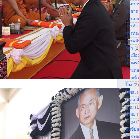
กันทรา
กาชาด
การเก
การค้า
การท่อง
การพนั
กีฬา
(2
กุดเมื
เกษตรจ
เกาะกล
เกาะห้
โกง
(2)
ไก่ชน
(
ไกล่เกลี
ขนม
(1
ขโมย
(
ขะยูง
(
ขับขี่ป
ข้าราช