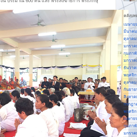
ั้งนี้ ประมาณ 600 คน และ พระสังฆาธิการ พระภิกษุ
คลังบท
เมษาย
มีนาคม
ตุลาคม
มกราค
กุมภาพ
มกราค
ธันวาค
พฤศจิ
ตุลาคม
กันยาย
สิงหาค
กรกฎา
พฤศจิ
เมษาย
กุมภาพ
มกราค