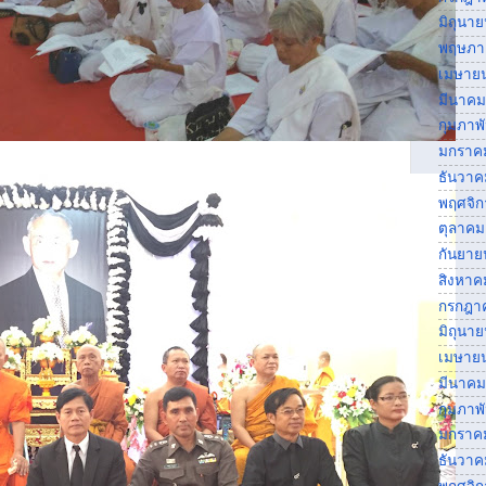
มิถุนา
พฤษภา
เมษาย
มีนาคม
กุมภาพ
มกราค
ธันวาค
พฤศจิ
ตุลาคม
กันยาย
สิงหาค
กรกฎา
มิถุนา
เมษาย
มีนาคม
กุมภาพ
มกราค
ธันวาค