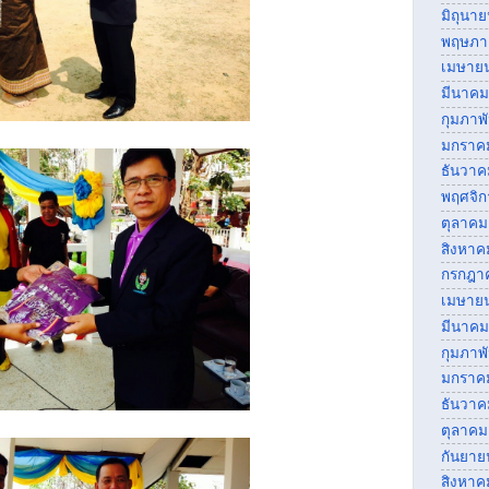
มิถุนา
พฤษภา
เมษาย
มีนาคม
กุมภาพ
มกราค
ธันวาค
พฤศจิ
ตุลาคม
สิงหาค
กรกฎา
เมษาย
มีนาคม
กุมภาพ
มกราค
ธันวาค
ตุลาคม
กันยาย
สิงหาค