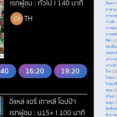
กันทรา
กาชาด
การเก
การค้า
การท่อง
การพนั
กีฬา
(2
กุดเมื
เกษตรจ
เกาะกล
เกาะห้
โกง
(2)
ไก่ชน
(
ไกล่เกลี
ขนม
(1
ขโมย
(
ขะยูง
(
ขับขี่ป
ข้าราช