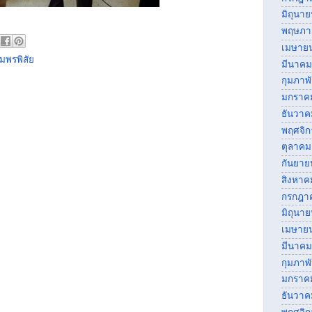
มิถุนา
พฤษภา
เมษาย
ุมพรพิสัย
มีนาคม
กุมภาพ
มกราค
ธันวาค
พฤศจิ
ตุลาคม
กันยาย
สิงหาค
กรกฎา
มิถุนา
เมษาย
มีนาคม
กุมภาพ
มกราค
ธันวาค