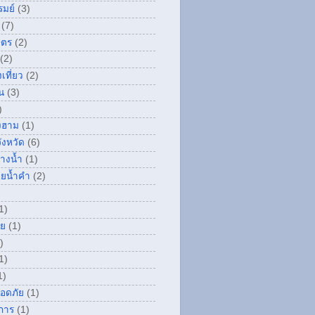
รมย์
(3)
(7)
ษตร
(2)
(2)
เที่ยว
(2)
น
(3)
)
องฮาม
(1)
ังหวัด
(6)
างน้ำ
(1)
วยน้ำคำ
(2)
1)
่ย
(1)
)
1)
1)
ลอดภัย
(1)
การ
(1)