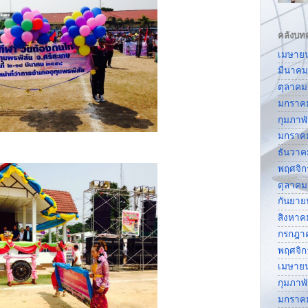
คลังบท
เมษาย
มีนาคม
ตุลาคม
มกราค
กุมภาพ
มกราค
ธันวาค
พฤศจิ
ตุลาคม
กันยาย
สิงหาค
กรกฎา
พฤศจิ
เมษาย
กุมภาพ
มกราค