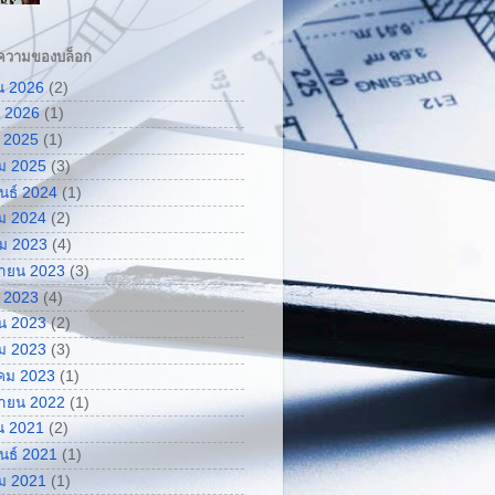
ความของบล็อก
น 2026
(2)
 2026
(1)
 2025
(1)
ม 2025
(3)
ันธ์ 2024
(1)
ม 2024
(2)
ม 2023
(4)
กายน 2023
(3)
 2023
(4)
น 2023
(2)
ม 2023
(3)
คม 2023
(1)
กายน 2022
(1)
น 2021
(2)
ันธ์ 2021
(1)
ม 2021
(1)