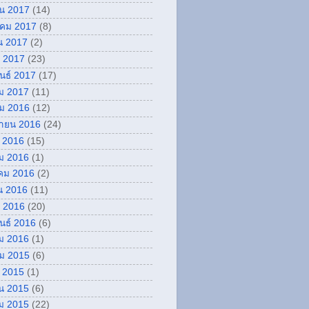
ยน 2017
(14)
คม 2017
(8)
น 2017
(2)
 2017
(23)
ันธ์ 2017
(17)
ม 2017
(11)
ม 2016
(12)
กายน 2016
(24)
 2016
(15)
ม 2016
(1)
คม 2016
(2)
น 2016
(11)
 2016
(20)
ันธ์ 2016
(6)
ม 2016
(1)
ม 2015
(6)
 2015
(1)
น 2015
(6)
ม 2015
(22)