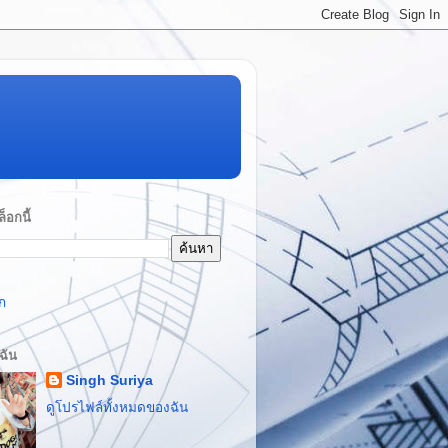
็อกนี้
ก
บฉัน
Singh Suriya
ดูโปรไฟล์ทั้งหมดของฉัน