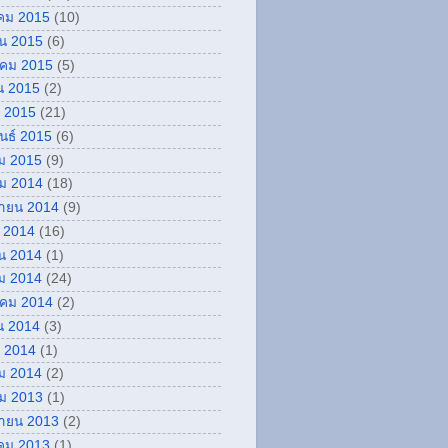
คม 2015
(10)
ยน 2015
(6)
คม 2015
(5)
น 2015
(2)
 2015
(21)
ันธ์ 2015
(6)
ม 2015
(9)
ม 2014
(18)
กายน 2014
(9)
 2014
(16)
น 2014
(1)
ม 2014
(24)
คม 2014
(2)
น 2014
(3)
 2014
(1)
ม 2014
(2)
ม 2013
(1)
กายน 2013
(2)
คม 2013
(1)