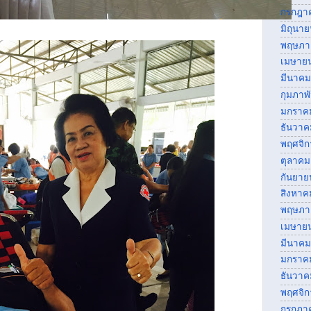
กรกฎา
มิถุนา
พฤษภา
เมษาย
มีนาคม
กุมภาพ
มกราค
ธันวาค
พฤศจิ
ตุลาคม
กันยาย
สิงหาค
พฤษภา
เมษาย
มีนาคม
มกราค
ธันวาค
พฤศจิ
กรกฎา