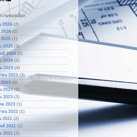
ความของบล็อก
น 2026
(2)
 2026
(1)
 2025
(1)
ม 2025
(3)
ันธ์ 2024
(1)
ม 2024
(2)
ม 2023
(4)
กายน 2023
(3)
 2023
(4)
น 2023
(2)
ม 2023
(3)
คม 2023
(1)
กายน 2022
(1)
น 2021
(2)
ันธ์ 2021
(1)
ม 2021
(1)