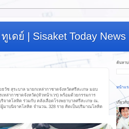
ทูเดย์ | Sisaket Today News
ค้นหาบล
หน้าแร
ายธวัช สุระบาล นายกเหล่ากาชาดจังหวัดศรีสะเกษ มอบ
รเหล่ากาชาดจังหวัด(หัวหน้าเวร) พร้อมด้วยกรรมการ
บริจาคโลหิต ร่วมกับ คลังเลือดโรงพยาบาลศรีสะเกษ ณ.
เกี่ยวกั
ีผู้มาบนิจาคโลหิต จำนวน. 328 ราย คิดเป็นปริมาณโลหิต