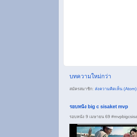
บทความใหม่กว่า
สมัครสมาชิก:
ส่งความคิดเห็น (Atom)
รอบหนัง big c sisaket mvp
รอบหนัง 9 เมษายน 69 #mvpbigcsisa