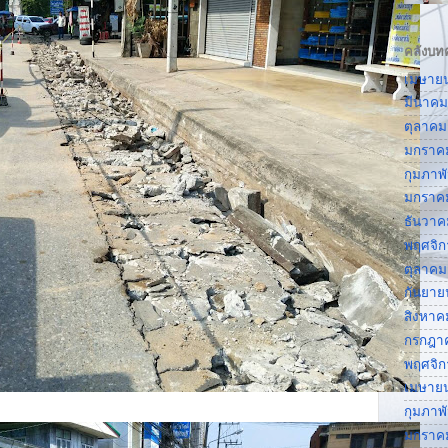
คลังบท
เมษาย
มีนาคม
ตุลาคม
มกราค
กุมภาพ
มกราค
ธันวาค
พฤศจิ
ตุลาคม
กันยาย
สิงหาค
กรกฎา
พฤศจิ
เมษาย
กุมภาพ
มกราค