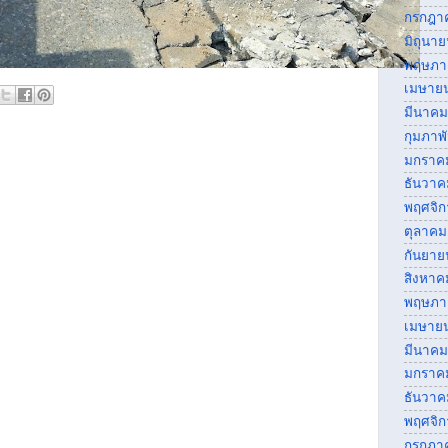
กรกฎา
มิถุนา
พฤษภา
เมษาย
มีนาคม
กุมภาพ
มกราค
ธันวาค
พฤศจิ
ตุลาคม
กันยาย
สิงหาค
พฤษภา
เมษาย
มีนาคม
มกราค
ธันวาค
พฤศจิ
กรกฎา