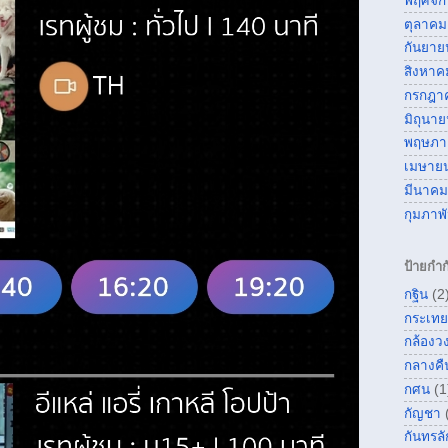
พฤศจิ
ตุลาคม
กันยาย
สิงหาค
กรกฎา
มิถุนา
พฤษภา
เมษาย
มีนาคม
กุมภาพ
ป้ายกำก
กฐิน
(2
กระเทย
กล้องว
กลางคื
กศน
(1
กัญชา
กันทรลั