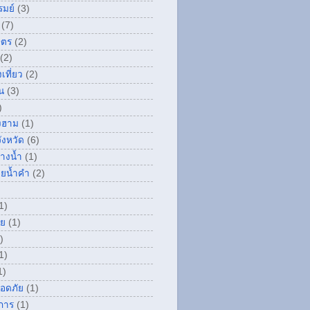
รมย์
(3)
(7)
ษตร
(2)
(2)
เที่ยว
(2)
น
(3)
)
องฮาม
(1)
ังหวัด
(6)
างน้ำ
(1)
วยน้ำคำ
(2)
1)
่ย
(1)
)
1)
1)
ลอดภัย
(1)
การ
(1)