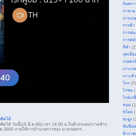
กันทรา
กาชาด
การเก
การค้า
การท่อง
การพนั
กีฬา
(2
กุดเมื
เกษตรจ
เกาะกล
เกาะห้
โกง
(2)
ไก่ชน
(
ไกล่เกลี
ขนม
(1
ขโมย
(
ติดได้
ขะยูง
(
ติดได้ วันนี้(15 มี.ค.60)เวลา 14.00 น.ในห้วงระดมกวาดล้าง
ขับขี่ป
ค.2560 ภายใต้การอำนวยการของ นายกฤตกร...
ข้าราช