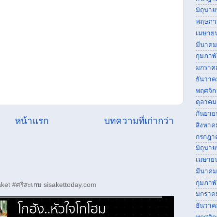
มิถุนา
พฤษภา
เมษาย
มีนาคม
กุมภาพ
มกราค
ธันวาค
พฤศจิ
ตุลาคม
กันยาย
หน้าแรก
บทความที่เก่ากว่า
สิงหาค
กรกฎา
มิถุนา
เมษาย
มีนาคม
กุมภาพ
ket #ศรีสะเกษ sisakettoday.com
มกราค
ธันวาค