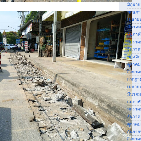
มิถุนา
พฤษภา
เมษาย
มีนาคม
กุมภาพ
มกราค
ธันวาค
พฤศจิ
ตุลาคม
สิงหาค
กรกฎา
เมษาย
มีนาคม
กุมภาพ
มกราค
ธันวาค
ตุลาคม
กันยาย
สิงหาค