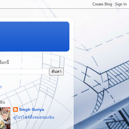
็อกนี้
ก
บฉัน
Singh Suriya
ดูโปรไฟล์ทั้งหมดของฉัน