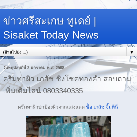
ข่าวศรีสะเกษ ทูเดย์ |
Sisaket Today News
▼
วันพฤหัสบดีที่ 2 มกราคม พ.ศ. 2568
ครีมทาผิว เภสัช ชิงโชคทองคำ สอบถาม
เพิ่มเติมไลน์ 0803340335
ครีมทาผิวปกป้องผิวจากแสงแดด
ซื้อ เภสัช จิ้มที่นี่