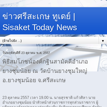
ข่าวศรีสะเกษ ทูเดย์ |
Sisaket Today News
▼
วันพฤหัสบดีที่ 23 ตุลาคม พ.ศ. 2557
พิธีสมโภชน์องค์กฐินสามัคคีอำเภอ
ยางชุมน้อย ณ วัดบ้านยางชุมใหญ่
อ.ยางชุมน้อย จ.ศรีสะเกษ
23 ตุลาคม 2557 เวลา 19.00 น. นายสุรชาติ แก้วศิลา นาย
อำเภอยางชุมน้อย นำหัวหน้าส่วนราชการทุกส่วนราชการ ผู้